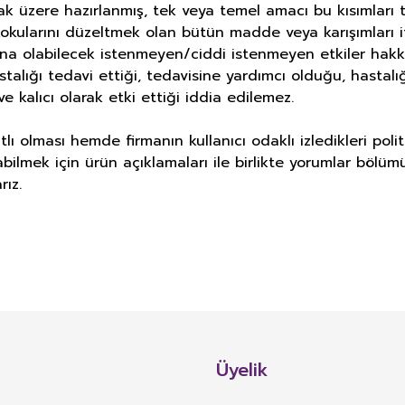
ak üzere hazırlanmış, tek veya temel amacı bu kısımlar
okularını düzeltmek olan bütün madde veya karışımları i
ına olabilecek istenmeyen/ciddi istenmeyen etkiler hakk
astalığı tedavi ettiği, tedavisine yardımcı olduğu, hasta
e kalıcı olarak etki ettiği iddia edilemez.
lı olması hemde firmanın kullanıcı odaklı izledikleri pol
bilmek için ürün açıklamaları ile birlikte yorumlar bölüm
rız.
E DERMOKOZMETİK ÜRÜNLERİNDE TA
alan TAKVİYE EDİCİ GIDA: Normal beslenmeyi takviye etmek amacıyla, vitami
i bulunan bitki, bitkisel ve hayvansal kaynaklı maddeler, biyoaktif maddeler
Üyelik
l, damlalıklı şişe ve diğer benzeri sıvı veya toz formlarda hazırlanarak günlük