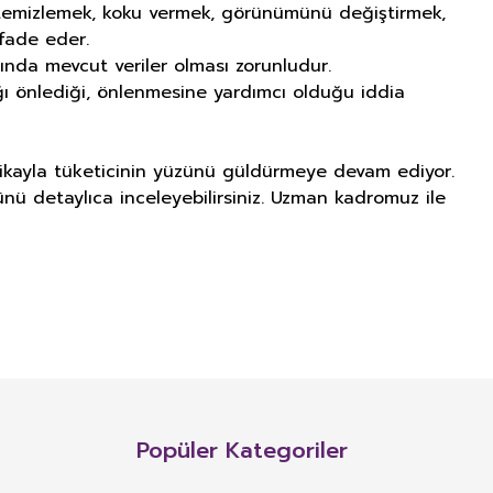
ı temizlemek, koku vermek, görünümünü değiştirmek,
fade eder.
ında mevcut veriler olması zorunludur.
lığı önlediği, önlenmesine yardımcı olduğu iddia
itikayla tüketicinin yüzünü güldürmeye devam ediyor.
ünü detaylıca inceleyebilirsiniz. Uzman kadromuz ile
NITIM VE SAĞLIK BEYANI İLE
n, mineral, protein, karbonhidrat, lif, yağ asidi, amino asit gibi
 ve benzeri maddelerin konsantre veya ekstraktlarının tek başına veya
Popüler Kategoriler
 alım dozu belirlenmiş ürünleri ifade eder.