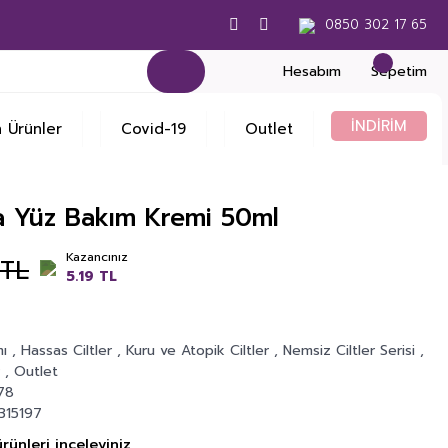
0850 302 17 65
Hesabım
Sepetim
İNDİRİM
 Ürünler
Covid-19
Outlet
a Yüz Bakım Kremi 50ml
Kazancınız
 TL
5.19 TL
mı
,
Hassas Ciltler
,
Kuru ve Atopik Ciltler
,
Nemsiz Ciltler Serisi
,
r
,
Outlet
78
315197
rünleri inceleyiniz