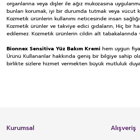
organlarına veya dişler ile ağız mukozasına uygulanm
bunları korumak, iyi bir durumda tutmak veya vücut k
Kozmetik ürünlerin kullanımı neticesinde insan sağlığ
Kozmetik ürünler ve takviye edici gıdaların, Hiç bir h
edilemez. Kozmetik ürünlerin cildin alt tabakalarında v
Bionnex Sensitiva Yüz Bakım Kremi
hem uygun fiyat
Ürünü Kullananlar hakkında geniş bir bilgiye sahip ola
birlikte sizlere hizmet vermekten büyük mutluluk duya
GIDA TAKVİYELERİ, KOZMETİK V
İLGİLİ ÖNEMLİ UYARI
Tercihim
TÜRK GIDA KODEKSİ TAKVİYE EDİCİ GIDALAR TEBLİĞİ’nin 4. Maddesinde yer 
besin öğelerinin veya bunların dışında besleyici veya fizyolojik etkiler
Kurumsal
Alışveriş
Çok hassas bir ürün cilde zarar vermiyo
karışımlarının kapsül, tablet, pastil, tek kullanımlık toz paket, sıvı ampu
n... s... | 11/02/2021