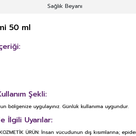
Sağlık Beyanı
mi 50 ml
eriği:
llanım Şekli:
yun bölgenize uygulayınız. Günlük kullanıma uygundur.
İlgili Uyarılar:
METİK ÜRÜN: İnsan vücudunun dış kısımlarına; epiderma, 