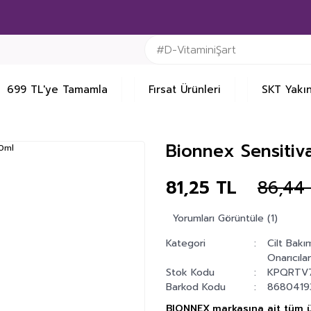
699 TL'ye Tamamla
Fırsat Ürünleri
SKT Yakın
Bionnex Sensitiv
81,25 TL
86,44
Yorumları Görüntüle (1)
Kategori
Cilt Bakı
Onarıcıla
Stok Kodu
KPQRTV
Barkod Kodu
8680419
BIONNEX
markasına ait tüm ü