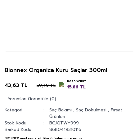
Bionnex Organica Kuru Saçlar 300ml
Kazancınız
43,63 TL
59,49 TL
15.86 TL
Yorumları Görüntüle (0)
Kategori
Saç Bakımı
,
Saç Dökülmesi
,
Fırsat
Ürünleri
Stok Kodu
BCJQTWY999
Barkod Kodu
8680419310116
BIONNEX
markasına ait tüm ürünleri inceleyiniz