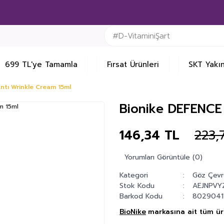
699 TL'ye Tamamla
Fırsat Ürünleri
SKT Yakın
ntı Wrinkle Cream 15ml
Bionike DEFENCE 
146,34 TL
223,
Yorumları Görüntüle (0)
Kategori
Göz Çevr
Stok Kodu
AEJNPVY
Barkod Kodu
8029041
BioNike
markasına ait tüm ürü