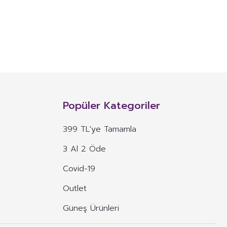
NITIM VE SAĞLIK BEYANI İLE
n, mineral, protein, karbonhidrat, lif, yağ asidi, amino asit gibi
 ve benzeri maddelerin konsantre veya ekstraktlarının tek başına veya
Popüler Kategoriler
 alım dozu belirlenmiş ürünleri ifade eder.
399 TL'ye Tamamla
veya böyle özelliklere atıfta bulunan ifadeler yer alamaz.
3 Al 2 Öde
, ima eden veya vurgulayan ifadeler yer alamaz.
Covid-19
Outlet
Güneş Ürünleri