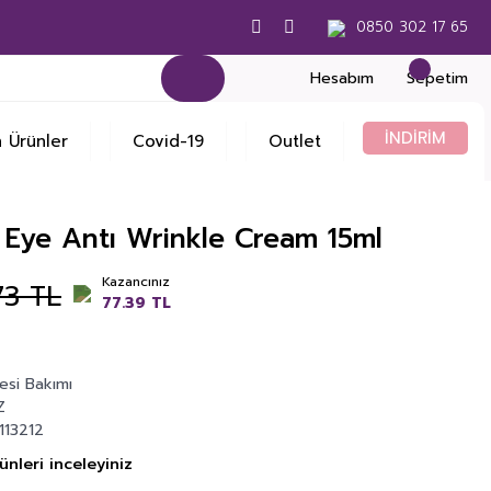
0850 302 17 65
Hesabım
Sepetim
İNDİRİM
 Ürünler
Covid-19
Outlet
Eye Antı Wrinkle Cream 15ml
Kazancınız
73 TL
77.39 TL
esi Bakımı
Z
113212
nleri inceleyiniz