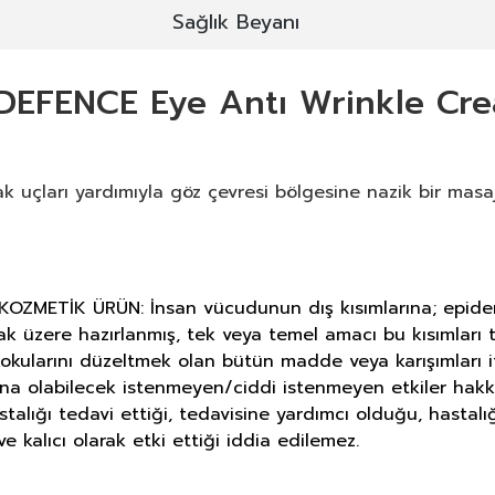
Sağlık Beyanı
 DEFENCE Eye Antı Wrinkle Cr
uçları yardımıyla göz çevresi bölgesine nazik bir masaj
METİK ÜRÜN: İnsan vücudunun dış kısımlarına; epiderma, 
ak üzere hazırlanmış, tek veya temel amacı bu kısımlar
okularını düzeltmek olan bütün madde veya karışımları i
ına olabilecek istenmeyen/ciddi istenmeyen etkiler hakk
astalığı tedavi ettiği, tedavisine yardımcı olduğu, hasta
e kalıcı olarak etki ettiği iddia edilemez.