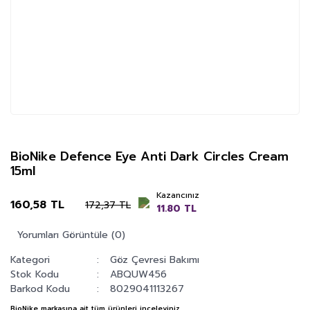
BioNike Defence Eye Anti Dark Circles Cream
15ml
Kazancınız
160,58 TL
172,37 TL
11.80 TL
Yorumları Görüntüle (0)
Kategori
Göz Çevresi Bakımı
Stok Kodu
ABQUW456
Barkod Kodu
8029041113267
BioNike
markasına ait tüm ürünleri inceleyiniz