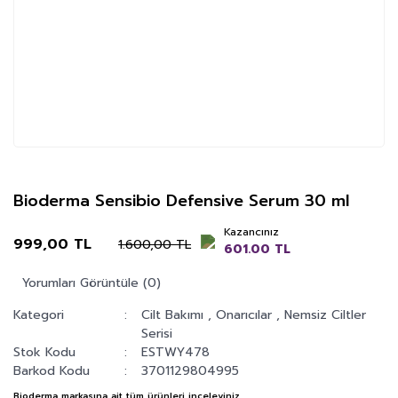
Bioderma Sensibio Defensive Serum 30 ml
Kazancınız
999,00 TL
1.600,00 TL
601.00 TL
Yorumları Görüntüle (0)
Kategori
Cilt Bakımı
,
Onarıcılar
,
Nemsiz Ciltler
Serisi
Stok Kodu
ESTWY478
Barkod Kodu
3701129804995
Bioderma
markasına ait tüm ürünleri inceleyiniz