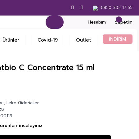
0850 302 17 65
Hesabım
Sepetim
İNDİRİM
 Ürünler
Covid-19
Outlet
tbio C Concentrate 15 ml
mı
,
Leke Gidericiler
28
800119
ürünleri inceleyiniz