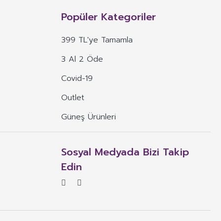
n, mineral, protein, karbonhidrat, lif, yağ asidi, amino asit gibi
 ve benzeri maddelerin konsantre veya ekstraktlarının tek başına veya
Popüler Kategoriler
 alım dozu belirlenmiş ürünleri ifade eder.
399 TL'ye Tamamla
veya böyle özelliklere atıfta bulunan ifadeler yer alamaz.
3 Al 2 Öde
, ima eden veya vurgulayan ifadeler yer alamaz.
Covid-19
Outlet
Güneş Ürünleri
Sosyal Medyada Bizi Takip
Edin
rün için gerekli olması durumunda bu ifadeyi daha kısıtlayıcı ifadeler.