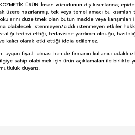
METİK ÜRÜN: İnsan vücudunun dış kısımlarına; epiderma, 
ak üzere hazırlanmış, tek veya temel amacı bu kısımlar
okularını düzeltmek olan bütün madde veya karışımları i
ına olabilecek istenmeyen/ciddi istenmeyen etkiler hakk
astalığı tedavi ettiği, tedavisine yardımcı olduğu, hasta
e kalıcı olarak etki ettiği iddia edilemez.
m uygun fiyatlı olması hemde firmanın kullanıcı odaklı iz
giye sahip olabilmek için ürün açıklamaları ile birlikte 
mutluluk duyarız.
E DERMOKOZMETİK ÜRÜNLERİNDE TA
Bu ürüne ilk yorumu siz yapın!