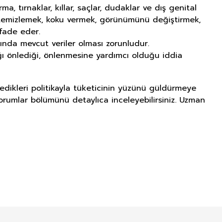
tırnaklar, kıllar, saçlar, dudaklar ve dış genital
ı temizlemek, koku vermek, görünümünü değiştirmek,
fade eder.
ında mevcut veriler olması zorunludur.
lığı önlediği, önlenmesine yardımcı olduğu iddia
ledikleri politikayla tüketicinin yüzünü güldürmeye
yorumlar bölümünü detaylıca inceleyebilirsiniz. Uzman
NITIM VE SAĞLIK BEYANI İLE