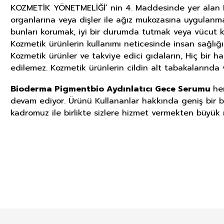
KOZMETİK YÖNETMELİĞİ’ nin 4. Maddesinde yer alan KOZ
organlarına veya dişler ile ağız mukozasına uygulanm
bunları korumak, iyi bir durumda tutmak veya vücut k
Kozmetik ürünlerin kullanımı neticesinde insan sağlığ
Kozmetik ürünler ve takviye edici gıdaların, Hiç bir h
edilemez. Kozmetik ürünlerin cildin alt tabakalarında v
Bioderma Pigmentbio Aydınlatıcı Gece Serumu
he
devam ediyor. Ürünü Kullananlar hakkında geniş bir bil
kadromuz ile birlikte sizlere hizmet vermekten büyük 
GIDA TAKVİYELERİ, KOZMETİK V
İLGİLİ ÖNEMLİ UYARI