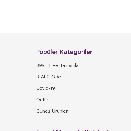
NITIM VE SAĞLIK BEYANI İLE
n, mineral, protein, karbonhidrat, lif, yağ asidi, amino asit gibi
 ve benzeri maddelerin konsantre veya ekstraktlarının tek başına veya
Popüler Kategoriler
 alım dozu belirlenmiş ürünleri ifade eder.
399 TL'ye Tamamla
veya böyle özelliklere atıfta bulunan ifadeler yer alamaz.
3 Al 2 Öde
, ima eden veya vurgulayan ifadeler yer alamaz.
Covid-19
Outlet
Güneş Ürünleri