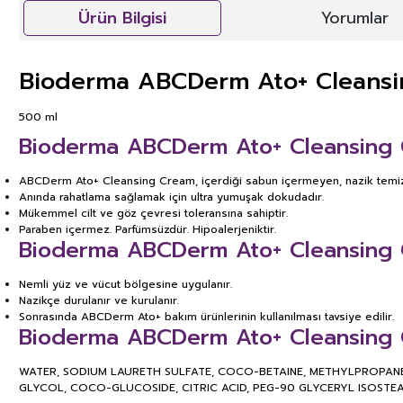
Ürün Bilgisi
Yorumlar
Bioderma ABCDerm Ato+ Cleans
500 ml
Bioderma ABCDerm Ato+ Cleansing C
ABCDerm Ato+ Cleansing Cream, içerdiği sabun içermeyen, nazik temizleyici
Anında rahatlama sağlamak için ultra yumuşak dokudadır.
Mükemmel cilt ve göz çevresi toleransına sahiptir.
Paraben içermez. Parfümsüzdür. Hipoalerjeniktir.
Bioderma ABCDerm Ato+ Cleansing C
Nemli yüz ve vücut bölgesine uygulanır.
Nazikçe durulanır ve kurulanır.
Sonrasında ABCDerm Ato+ bakım ürünlerinin kullanılması tavsiye edilir.
Bioderma ABCDerm Ato+ Cleansing C
WATER, SODIUM LAURETH SULFATE, COCO-BETAINE, METHYLPROPANED
GLYCOL, COCO-GLUCOSIDE, CITRIC ACID, PEG-90 GLYCERYL ISOSTEA