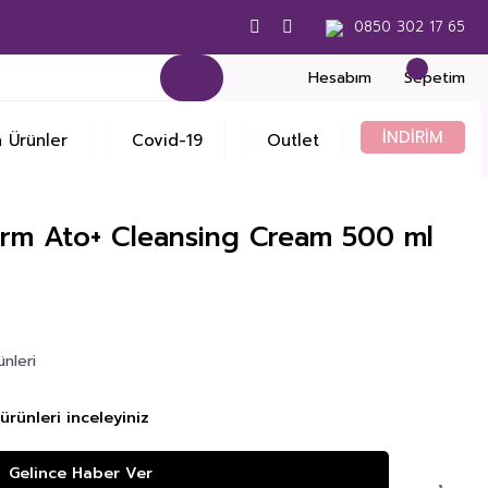
0850 302 17 65
Hesabım
Sepetim
İNDİRİM
 Ürünler
Covid-19
Outlet
m Ato+ Cleansing Cream 500 ml
nleri
ürünleri inceleyiniz
Gelince Haber Ver