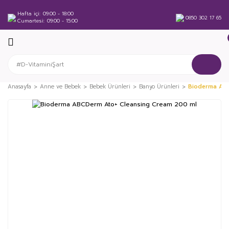
Hafta içi
09:00 - 18:00
0850 302 17 65
Cumartesi
09:00 - 15:00
Anasayfa
Anne ve Bebek
Bebek Ürünleri
Banyo Ürünleri
Bioderma ABC