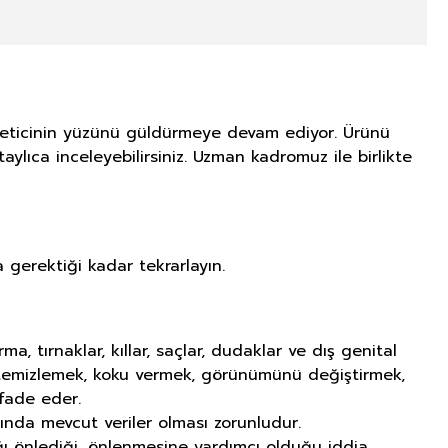
tüketicinin yüzünü güldürmeye devam ediyor. Ürünü
aylıca inceleyebilirsiniz. Uzman kadromuz ile birlikte
gerektiği kadar tekrarlayın.
tırnaklar, kıllar, saçlar, dudaklar ve dış genital
ı temizlemek, koku vermek, görünümünü değiştirmek,
fade eder.
ında mevcut veriler olması zorunludur.
lığı önlediği, önlenmesine yardımcı olduğu iddia