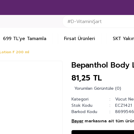
699 TL'ye Tamamla
Fırsat Ürünleri
SKT Yakın
Lotion F 200 ml
Bepanthol Body 
81,25 TL
Yorumları Görüntüle (0)
Kategori
Vücut Nem
Stok Kodu
ECZ1421
Barkod Kodu
869954
Bayer
markasına ait tüm ürün