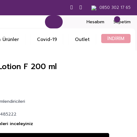
0850 302 17 65
Hesabım
Sepetim
İNDİRİM
 Ürünler
Covid-19
Outlet
Lotion F 200 ml
lendiricileri
6485222
leri inceleyiniz