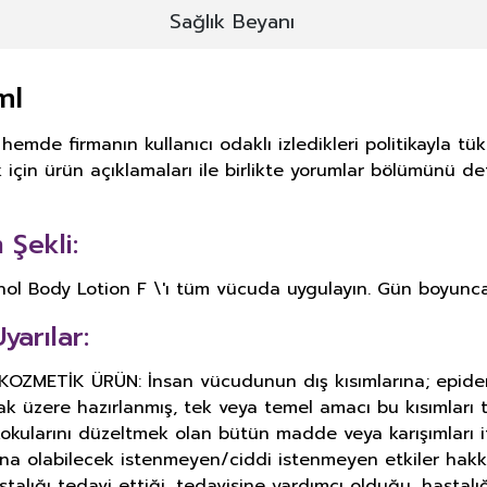
Sağlık Beyanı
ml
emde firmanın kullanıcı odaklı izledikleri politikayla 
için ürün açıklamaları ile birlikte yorumlar bölümünü det
Şekli:
hol Body Lotion F \'ı tüm vücuda uygulayın. Gün boyunca 
yarılar:
METİK ÜRÜN: İnsan vücudunun dış kısımlarına; epiderma, 
ak üzere hazırlanmış, tek veya temel amacı bu kısımlar
okularını düzeltmek olan bütün madde veya karışımları i
ına olabilecek istenmeyen/ciddi istenmeyen etkiler hakk
astalığı tedavi ettiği, tedavisine yardımcı olduğu, hasta