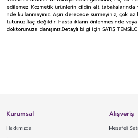
edilemez. Kozmetik ürünlerin cildin alt tabakalarında v
nde kullanmayınız. Aşırı derecede sürmeyiniz, çok az b
tutunuz.İlaç değildir. Hastalıkların önlenmesinde veya
doktorunuza danışınız.Detaylı bilgi için SATIŞ TEMSİLCİ
GIDA TAKVİYELERİ, KOZMETİK V
İLGİLİ ÖNEMLİ UYARI
TÜRK GIDA KODEKSİ TAKVİYE EDİCİ GIDALAR TEBLİĞİ’nin 4. Maddesinde yer 
besin öğelerinin veya bunların dışında besleyici veya fizyolojik etkiler
Kurumsal
Alışveriş
karışımlarının kapsül, tablet, pastil, tek kullanımlık toz paket, sıvı ampu
TÜRK GIDA KODEKSİ TAKVİYE EDİCİ GIDALAR TEBLİĞİ’ nin 13. Maddesin
Hakkımızda
Mesafeli Sat
*Takviye edici gıdaların etiketinde, sunumunda ve reklâmında; bir hastal