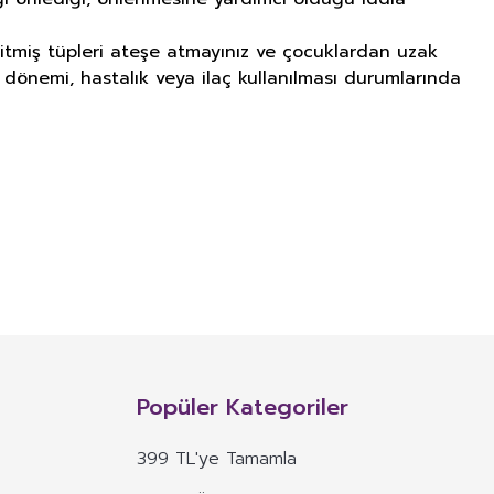
 bitmiş tüpleri ateşe atmayınız ve çocuklardan uzak
e dönemi, hastalık veya ilaç kullanılması durumlarında
NITIM VE SAĞLIK BEYANI İLE
n, mineral, protein, karbonhidrat, lif, yağ asidi, amino asit gibi
 ve benzeri maddelerin konsantre veya ekstraktlarının tek başına veya
Popüler Kategoriler
 alım dozu belirlenmiş ürünleri ifade eder.
399 TL'ye Tamamla
veya böyle özelliklere atıfta bulunan ifadeler yer alamaz.