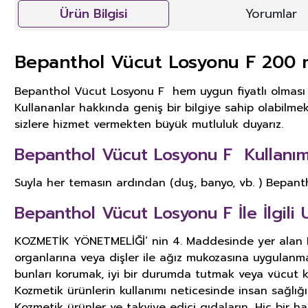
Ürün Bilgisi
Yorumlar
Bepanthol Vücut Losyonu F 200 
Bepanthol Vücut Losyonu F hem uygun fiyatlı olması h
Kullananlar hakkında geniş bir bilgiye sahip olabilmek 
sizlere hizmet vermekten büyük mutluluk duyarız.
Bepanthol Vücut Losyonu F Kullanım 
Suyla her temasın ardından (duş, banyo, vb. ) Bepant
Bepanthol Vücut Losyonu F İle İlgili U
KOZMETİK YÖNETMELİĞİ’ nin 4. Maddesinde yer alan KOZ
organlarına veya dişler ile ağız mukozasına uygulanm
bunları korumak, iyi bir durumda tutmak veya vücut k
Kozmetik ürünlerin kullanımı neticesinde insan sağlığ
Kozmetik ürünler ve takviye edici gıdaların, Hiç bir h