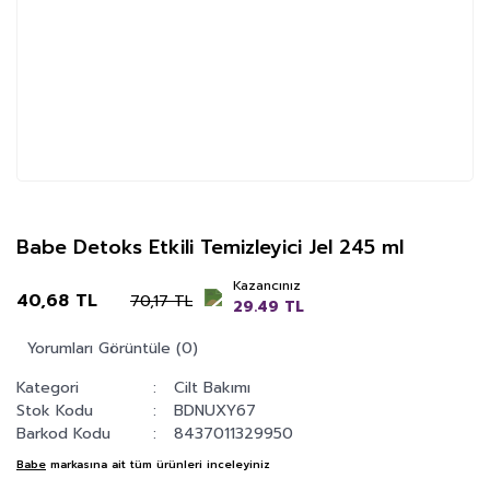
Babe Detoks Etkili Temizleyici Jel 245 ml
Kazancınız
40,68 TL
70,17 TL
29.49 TL
Yorumları Görüntüle (0)
Kategori
Cilt Bakımı
Stok Kodu
BDNUXY67
Barkod Kodu
8437011329950
Babe
markasına ait tüm ürünleri inceleyiniz