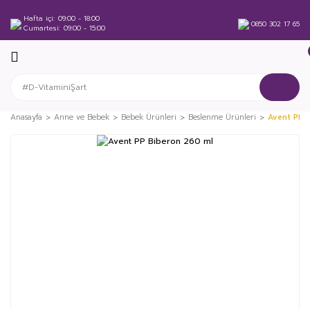
Hafta içi
09:00 - 18:00
0850 302 17 65
Cumartesi
09:00 - 15:00
Anasayfa
Anne ve Bebek
Bebek Ürünleri
Beslenme Ürünleri
Avent PP 