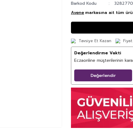
Barkod Kodu
328277
Avene
markasına ait tüm ürün
Tavsiye Et Kazan
Fiyat
Değerlendirme Vakti
Eczaonline müşterilerinin kar
Değerlendir