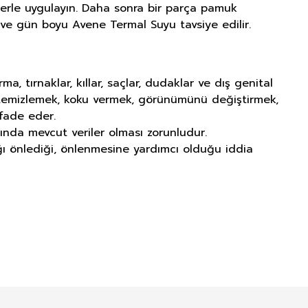
erle uygulayın. Daha sonra bir parça pamuk
 ve gün boyu Avene Termal Suyu tavsiye edilir.
tırnaklar, kıllar, saçlar, dudaklar ve dış genital
ı temizlemek, koku vermek, görünümünü değiştirmek,
fade eder.
ında mevcut veriler olması zorunludur.
lığı önlediği, önlenmesine yardımcı olduğu iddia
NITIM VE SAĞLIK BEYANI İLE