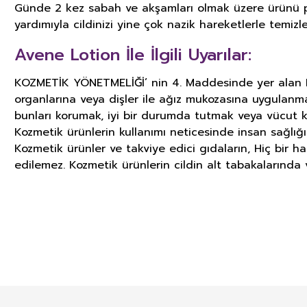
Günde 2 kez sabah ve akşamları olmak üzere ürünü pa
yardımıyla cildinizi yine çok nazik hareketlerle temi
Avene Lotion İle İlgili Uyarılar:
KOZMETİK YÖNETMELİĞİ’ nin 4. Maddesinde yer alan KOZ
organlarına veya dişler ile ağız mukozasına uygulanm
bunları korumak, iyi bir durumda tutmak veya vücut k
Kozmetik ürünlerin kullanımı neticesinde insan sağlığ
Kozmetik ürünler ve takviye edici gıdaların, Hiç bir h
edilemez. Kozmetik ürünlerin cildin alt tabakalarında v
GIDA TAKVİYELERİ, KOZMETİK V
İLGİLİ ÖNEMLİ UYARI