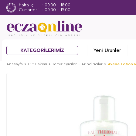
Hafta içi
09:00 - 18:00
Cumartesi
09:00 - 15:00
KATEGORİLERİMİZ
Yeni Ürünler
Anasayfa
Cilt Bakımı
Temizleyiciler - Arındırıcılar
Avene Lotion M
%39