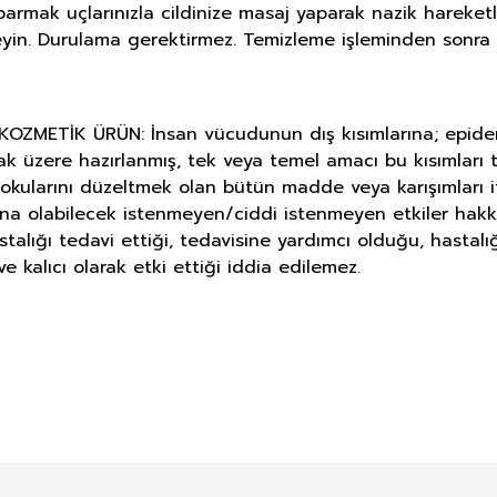
rmak uçlarınızla cildinize masaj yaparak nazik hareketl
zleyin. Durulama gerektirmez. Temizleme işleminden sonra
METİK ÜRÜN: İnsan vücudunun dış kısımlarına; epiderma, 
ak üzere hazırlanmış, tek veya temel amacı bu kısımlar
okularını düzeltmek olan bütün madde veya karışımları i
ına olabilecek istenmeyen/ciddi istenmeyen etkiler hakk
astalığı tedavi ettiği, tedavisine yardımcı olduğu, hasta
e kalıcı olarak etki ettiği iddia edilemez.
E DERMOKOZMETİK ÜRÜNLERİNDE TA
Bu ürüne ilk yorumu siz yapın!