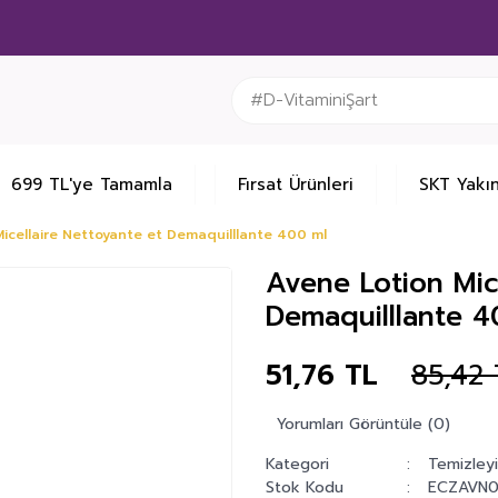
699 TL'ye Tamamla
Fırsat Ürünleri
SKT Yakın
icellaire Nettoyante et Demaquilllante 400 ml
Avene Lotion Mic
Demaquilllante 4
51,76 TL
85,42 
Yorumları Görüntüle (0)
Kategori
Temizleyic
Stok Kodu
ECZAVN0