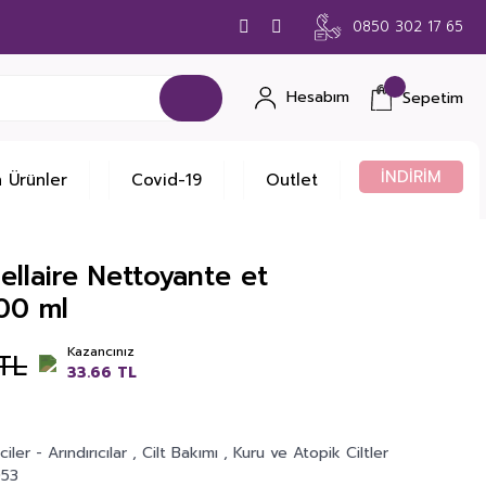
0850 302 17 65
Hesabım
Sepetim
İNDİRİM
 Ürünler
Covid-19
Outlet
ellaire Nettoyante et
00 ml
Kazancınız
TL
33.66 TL
iler - Arındırıcılar
,
Cilt Bakımı
,
Kuru ve Atopik Ciltler
53