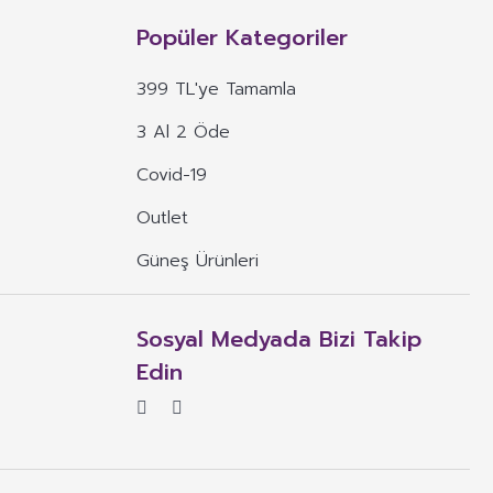
n, mineral, protein, karbonhidrat, lif, yağ asidi, amino asit gibi
 ve benzeri maddelerin konsantre veya ekstraktlarının tek başına veya
Popüler Kategoriler
 alım dozu belirlenmiş ürünleri ifade eder.
399 TL'ye Tamamla
veya böyle özelliklere atıfta bulunan ifadeler yer alamaz.
3 Al 2 Öde
, ima eden veya vurgulayan ifadeler yer alamaz.
Covid-19
Outlet
Güneş Ürünleri
Sosyal Medyada Bizi Takip
Edin
rün için gerekli olması durumunda bu ifadeyi daha kısıtlayıcı ifadeler.