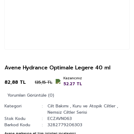
Avene Hydrance Optimale Legere 40 ml
Kazancınız
82,88 TL
135,15 TL
52.27 TL
Yorumları Görüntüle (0)
Kategori
Cilt Bakımı
,
Kuru ve Atopik Ciltler
,
Nemsiz Ciltler Serisi
Stok Kodu
ECZAVN063
Barkod Kodu
3282779206303
Avene
markasına ait tüm ürünleri inceleyiniz