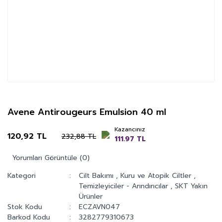
Avene Antirougeurs Emulsion 40 ml
Kazancınız
120,92 TL
232,88 TL
111.97 TL
Yorumları Görüntüle (0)
Kategori
Cilt Bakımı
,
Kuru ve Atopik Ciltler
,
Temizleyiciler - Arındırıcılar
,
SKT Yakın
Ürünler
Stok Kodu
ECZAVN047
Barkod Kodu
3282779310673