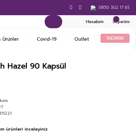
0850 302 17 65
Hesabım
Sepetim
İNDİRİM
 Ürünler
Covid-19
Outlet
h Hazel 90 Kapsül
kımı
07
11221
m ürünleri inceleyiniz