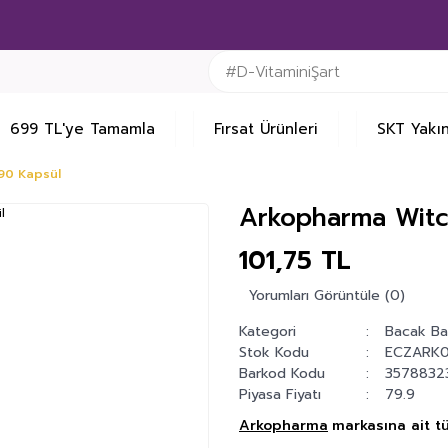
699 TL'ye Tamamla
Fırsat Ürünleri
SKT Yakın
90 Kapsül
Arkopharma Witc
101,75 TL
Yorumları Görüntüle (0)
Kategori
Bacak Ba
Stok Kodu
ECZARK
Barkod Kodu
35788323
Piyasa Fiyatı
79.9
Arkopharma
markasına ait tü