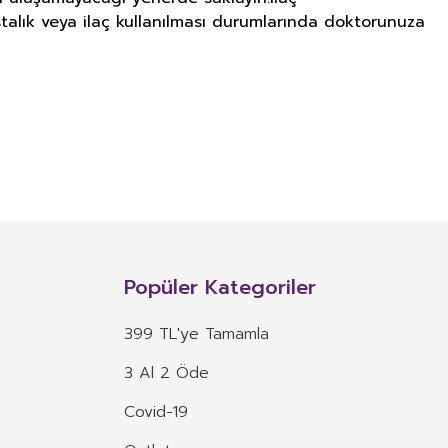
stalık veya ilaç kullanılması durumlarında doktorunuza
NITIM VE SAĞLIK BEYANI İLE
n, mineral, protein, karbonhidrat, lif, yağ asidi, amino asit gibi
 ve benzeri maddelerin konsantre veya ekstraktlarının tek başına veya
Popüler Kategoriler
 alım dozu belirlenmiş ürünleri ifade eder.
399 TL'ye Tamamla
veya böyle özelliklere atıfta bulunan ifadeler yer alamaz.
3 Al 2 Öde
, ima eden veya vurgulayan ifadeler yer alamaz.
Covid-19