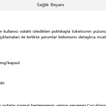
Sağlık Beyanı
kullanıcı odaklı izledikleri politikayla tüketicinin yüz
ıklamaları ile birlikte yorumlar bölümünü detaylıca incele
0 mg/kapsül
ır.
i gıdalar normal beslenmenin yerine geçemez.Çocukların