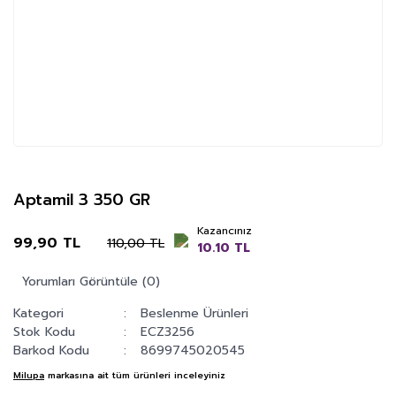
Aptamil 3 350 GR
Kazancınız
99,90 TL
110,00 TL
10.10 TL
Yorumları Görüntüle (0)
Kategori
Beslenme Ürünleri
Stok Kodu
ECZ3256
Barkod Kodu
8699745020545
Milupa
markasına ait tüm ürünleri inceleyiniz